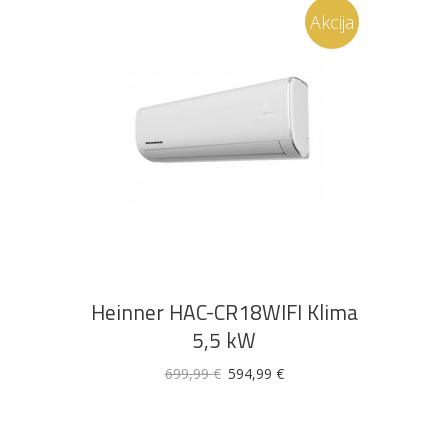
Akcija
DODAJ U KOŠARICU
Heinner HAC-CR18WIFI Klima
5,5 kW
Izvorna
Trenutna
699,99
€
594,99
€
cijena
cijena
bila
je:
je:
594,99 €.
699,99 €.