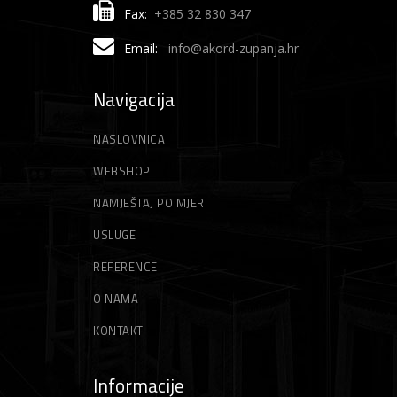
Škare za betonsko željezo
Akumulatorski trimeri
Škripci/Stege/Poluge
Vile
Fax:
+385 32 830 347
Škare za lim
Električni trimeri
Stege
Vrtne vreće
Email:
info@akord-zupanja.hr
Motorni trimeri
Zidarski alati
Vrtni sjekači
Navigacija
Gleteri
Niti za trimer
NASLOVNICA
Špahtle
Strune za trimer
WEBSHOP
NAMJEŠTAJ PO MJERI
USLUGE
REFERENCE
O NAMA
KONTAKT
Informacije