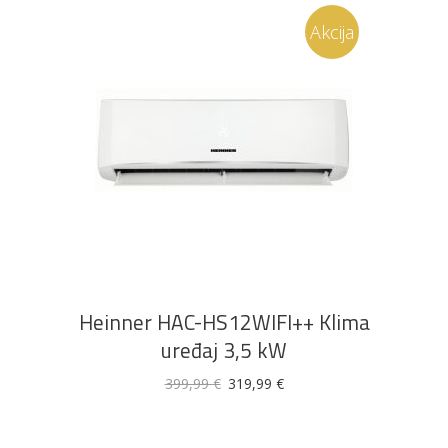
Akcija
DODAJ U KOŠARICU
Heinner HAC-HS12WIFI++ Klima
uređaj 3,5 kW
Izvorna
Trenutna
399,99
€
319,99
€
cijena
cijena
bila
je:
je:
319,99 €.
399,99 €.