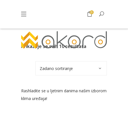
0
Prikazuje se svih 10 rezultata
Zadano sortiranje
Rashladite se u ljetnim danima našim izborom
klima uređaja!