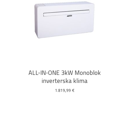
DODAJ U KOŠARICU
ALL-IN-ONE 3kW Monoblok
inverterska klima
1.819,99
€
Pogledajte što je novo
u ponudi