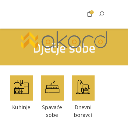
0
Dječje sobe
Kuhinje
Spavaće
Dnevni
sobe
boravci
Pogledajte što je novo
u ponudi