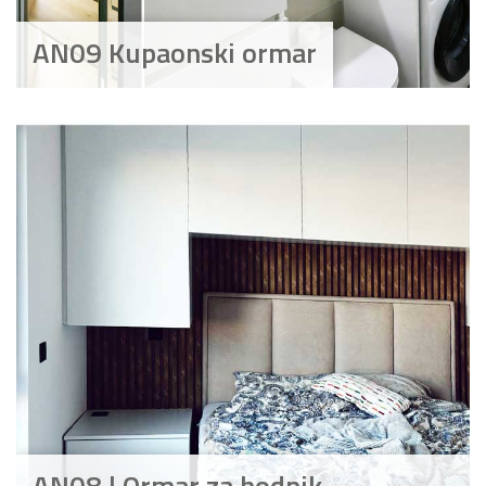
AN09 Kupaonski ormar
AN08 | Ormar za hodnik,