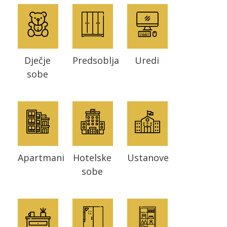
Pogledajte što je novo
u ponudi
Dječje
Predsoblja
Uredi
sobe
AKCIJA!
Pločasti
Alati i
Vrt i
Zaštitna
materijali
pribor
okućnica
odjeća
Apartmani
Hotelske
Ustanove
sobe
Rasvjeta
Boje i
Građevinski
Vodomaterijal
Vrata i
lakovi
materijali
dovratnici