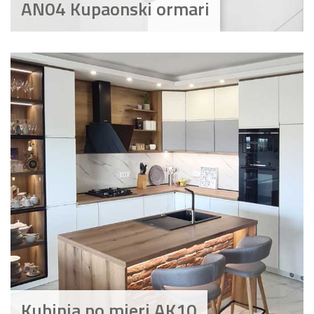
AN04 Kupaonski ormari
Kuhinja po mjeri AK10