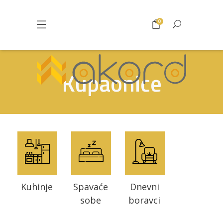
0
Kupaonice
Kuhinje
Spavaće
Dnevni
sobe
boravci