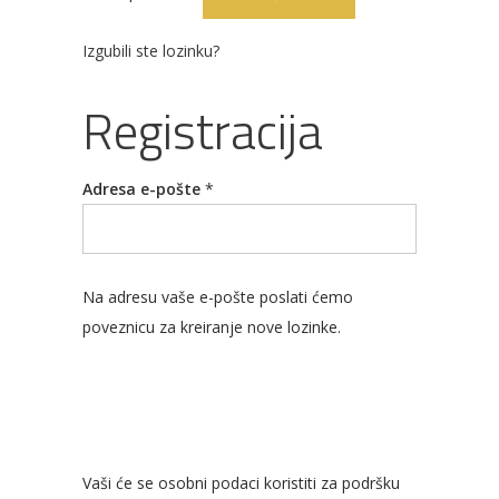
Izgubili ste lozinku?
Registracija
Rasvjeta
Boje i
Građevinski
Vodomaterijal
Vrata i
lakovi
materijali
dovratnici
Obvezno
Adresa e-pošte
*
Na adresu vaše e-pošte poslati ćemo
Bijela
Metalna
Elektromaterijal
Vijčana
Okovi
tehnika
galanterija
roba
za
poveznicu za kreiranje nove lozinke.
namještaj
Bicikli
Vaši će se osobni podaci koristiti za podršku