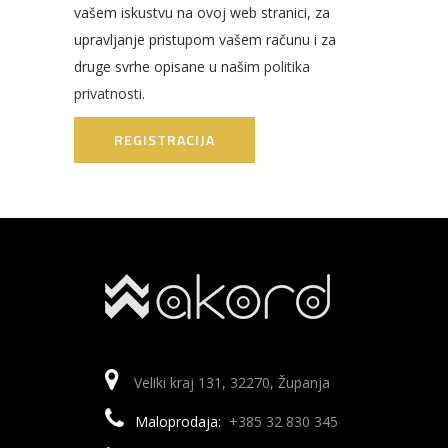
vašem iskustvu na ovoj web stranici, za
upravljanje pristupom vašem računu i za
druge svrhe opisane u našim
politika
privatnosti
.
REGISTRACIJA
Veliki kraj 131, 32270, Županja
Maloprodaja:
+385 32 830 345