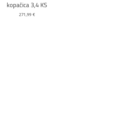
kopačica 3,4 KS
271,99
€
Alati i pribor
Vrt i okućnica
Zaštitna
Rasvjeta
odjeća
Vrata i
Bijela tehnika
Metalna
Elektromaterija
dovratnici
galanterija