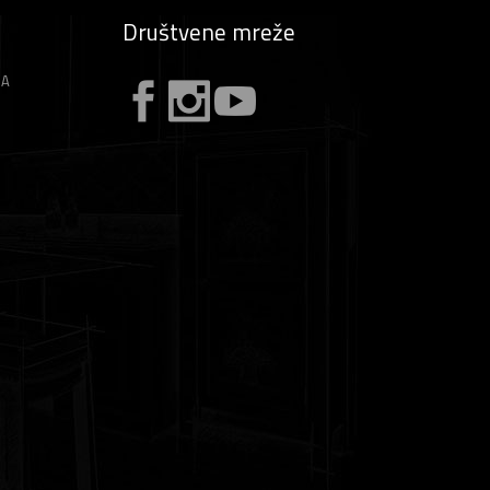
Društvene mreže
ZA
A