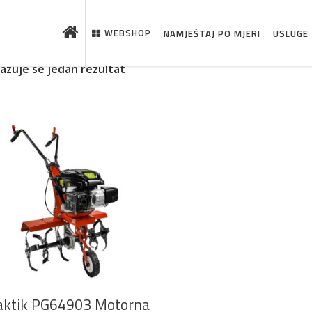
WEBSHOP
NAMJEŠTAJ PO MJERI
USLUGE
kazuje se jedan rezultat
 što je novo u ponudi
DODAJ U KOŠARICU
aktik PG64903 Motorna