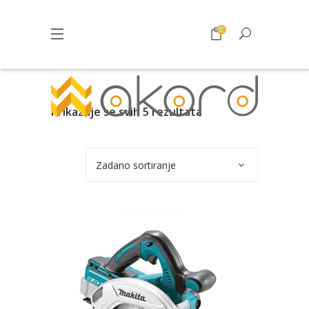
0
Prikazuje se svih 5 rezultata
Zadano sortiranje