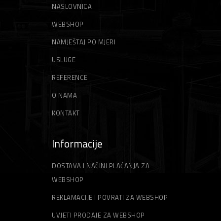
MOTORNI TRIMERI
ZIDARSKI ALATI
VRTNI SJEKAČI
NASLOVNICA
GLETERI
NITI ZA TRIMER
WEBSHOP
NAMJEŠTAJ PO MJERI
ŠPAHTLE
STRUNE ZA TRIMER
USLUGE
REFERENCE
O NAMA
KONTAKT
Informacije
DOSTAVA I NAČINI PLAĆANJA ZA
WEBSHOP
REKLAMACIJE I POVRATI ZA WEBSHOP
UVJETI PRODAJE ZA WEBSHOP