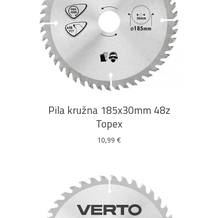
DODAJ U KOŠARICU
Pila kružna 185x30mm 48z
Topex
10,99
€