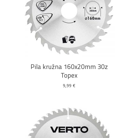
Rasvjeta
Boje i
Građevinski
Vodomaterijal
Vrata i
lakovi
materijali
dovratnici
DODAJ U KOŠARICU
Bijela
Metalna
Elektromaterijal
Vijčana
Okovi
tehnika
galanterija
roba
za
namještaj
Pila kružna 160x20mm 30z
Topex
9,99
€
Bicikli