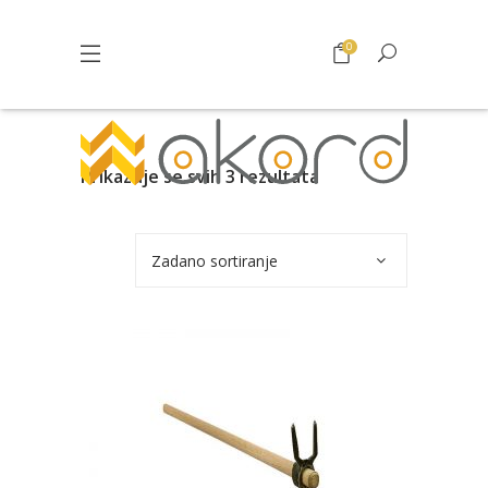
0
Prikazuje se svih 3 rezultata
Zadano sortiranje