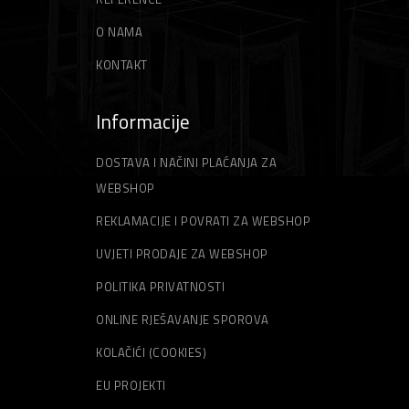
ŠPAHTLE
STRUNE ZA TRIMER
O NAMA
KONTAKT
Informacije
DOSTAVA I NAČINI PLAĆANJA ZA
WEBSHOP
REKLAMACIJE I POVRATI ZA WEBSHOP
UVJETI PRODAJE ZA WEBSHOP
POLITIKA PRIVATNOSTI
ONLINE RJEŠAVANJE SPOROVA
KOLAČIĆI (COOKIES)
EU PROJEKTI