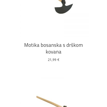
Bijela
Metalna
Elektromaterijal
Vijčana
Okovi
tehnika
galanterija
roba
za
namještaj
DODAJ U KOŠARICU
Motika bosanska s drškom
Bicikli
kovana
21,99
€