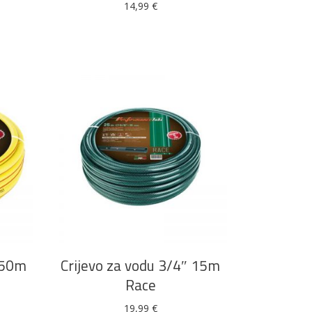
14,99
€
DODAJ U KOŠARICU
″ 50m
Crijevo za vodu 3/4″ 15m
Race
19,99
€