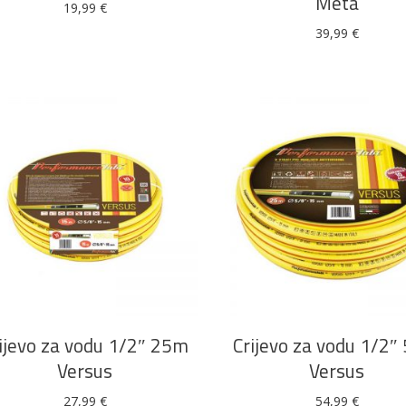
Meta
19,99
€
39,99
€
DODAJ U KOŠARICU
DODAJ U KOŠARICU
ijevo za vodu 1/2″ 25m
Crijevo za vodu 1/2
Versus
Versus
27,99
€
54,99
€