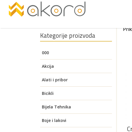
Pri
Kategorije proizvoda
000
Akcija
Alati i pribor
Akumulatorski alati
Bicikli
Pogledajte
Aku brusilice
Auto oprema
Električni bicikli
Bijela Tehnika
Brusilice za zid (Žirafa)
Aku bušilice i čekići
Alati za visoki napon
Benzinski alati
Električni romobili
Grijača ladica
Boje i lakovi
C