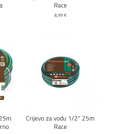
a
Race
8,99
€
Boje i lakovi
l
Vijčana roba
DODAJ U KOŠARICU
″ 25m
Crijevo za vodu 1/2″ 25m
orno
Race