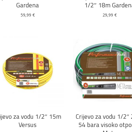
Gardena
1/2″ 18m Garden
59,99
€
29,99
€
Alati i pribor
Vrt i okućnica
Zaštitna
Rasvjeta
odjeća
Vrata i
Bijela tehnika
Metalna
Elektromaterija
dovratnici
galanterija
DODAJ U KOŠARICU
DODAJ U KOŠARICU
ijevo za vodu 1/2″ 15m
Crijevo za vodu 1/2
Versus
54 bara visoko otp