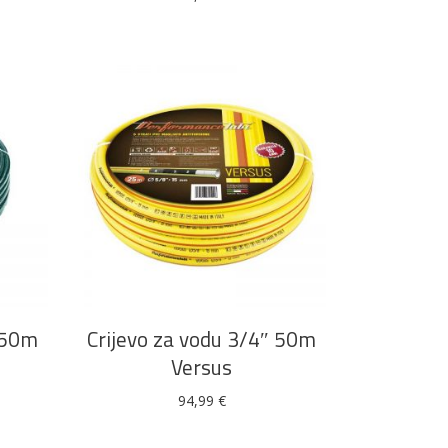
DODAJ U KOŠARICU
″ 50m
Crijevo za vodu 3/4″ 50m
Versus
94,99
€