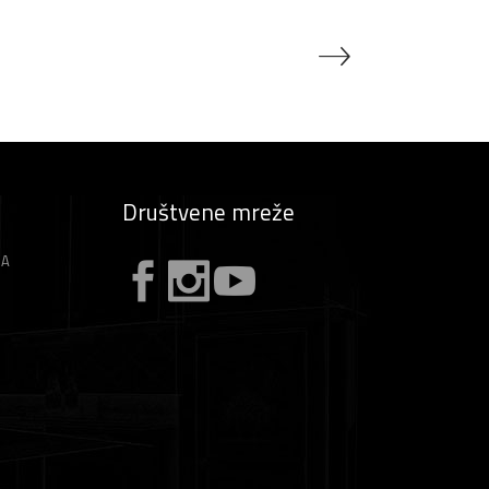
Društvene mreže
ZA
A