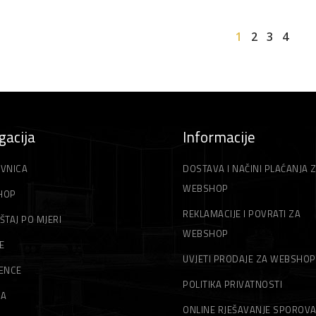
1
2
3
4
gacija
Informacije
VNICA
DOSTAVA I NAČINI PLAĆANJA 
WEBSHOP
HOP
REKLAMACIJE I POVRATI ZA
ŠTAJ PO MJERI
WEBSHOP
E
UVJETI PRODAJE ZA WEBSHOP
ENCE
POLITIKA PRIVATNOSTI
MA
ONLINE RJEŠAVANJE SPOROV