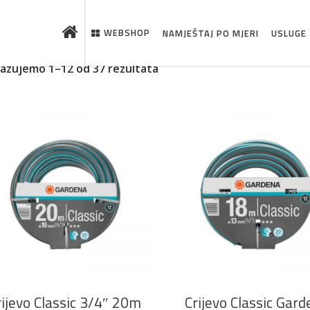
WEBSHOP
NAMJEŠTAJ PO MJERI
USLUGE
kazujemo 1–12 od 37 rezultata
DODAJ U KOŠARICU
DODAJ U KOŠARICU
 što je novo u ponudi
rijevo Classic 3/4″ 20m
Crijevo Classic Gar