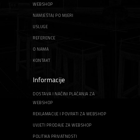
Gleteri
Niti za trimer
WEBSHOP
NAMJEŠTAJ PO MJERI
Špahtle
Strune za trimer
USLUGE
REFERENCE
O NAMA
KONTAKT
Informacije
DOSTAVA I NAČINI PLAĆANJA ZA
WEBSHOP
REKLAMACIJE I POVRATI ZA WEBSHOP
UVJETI PRODAJE ZA WEBSHOP
POLITIKA PRIVATNOSTI