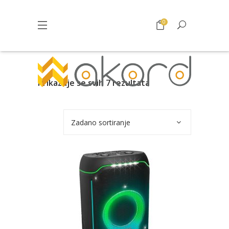
0
Prikazuje se svih 7 rezultata
Zadano sortiranje