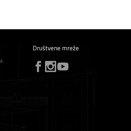
Društvene mreže
ZA
A