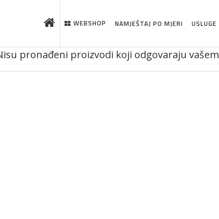
WEBSHOP
NAMJEŠTAJ PO MJERI
USLUGE
Nisu pronađeni proizvodi koji odgovaraju vašem
 što je novo u ponudi