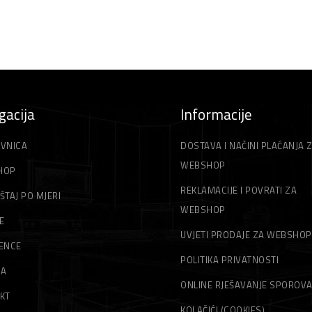
gacija
Informacije
VNICA
DOSTAVA I NAČINI PLAĆANJA 
WEBSHOP
HOP
REKLAMACIJE I POVRATI ZA
ŠTAJ PO MJERI
WEBSHOP
E
UVJETI PRODAJE ZA WEBSHOP
ENCE
POLITIKA PRIVATNOSTI
MA
ONLINE RJEŠAVANJE SPOROV
KT
KOLAČIĆI (COOKIES)