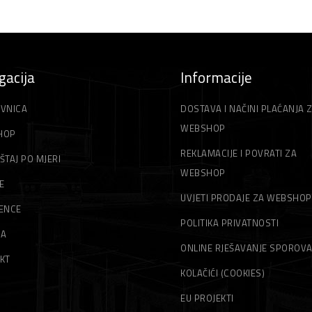
gacija
Informacije
VNICA
DOSTAVA I NAČINI PLAĆANJA 
WEBSHOP
HOP
REKLAMACIJE I POVRATI ZA
ŠTAJ PO MJERI
WEBSHOP
E
UVJETI PRODAJE ZA WEBSHOP
ENCE
POLITIKA PRIVATNOSTI
MA
ONLINE RJEŠAVANJE SPOROV
KT
KOLAČIĆI (COOKIES)
EU PROJEKTI