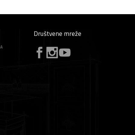
Društvene mreže
ZA
A