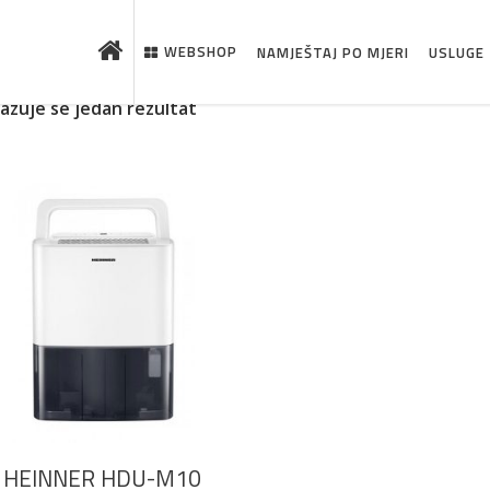
WEBSHOP
NAMJEŠTAJ PO MJERI
USLUGE
kazuje se jedan rezultat
 što je novo u ponudi
DODAJ U KOŠARICU
HEINNER HDU-M10