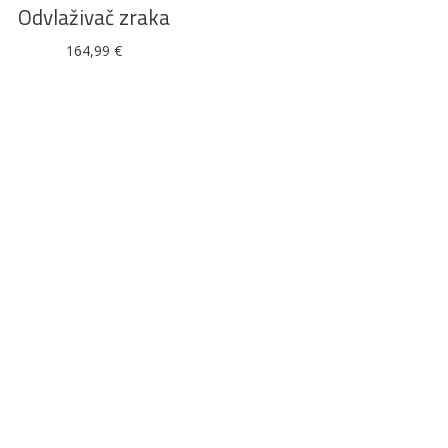
Odvlaživač zraka
164,99
€
Alati i pribor
Vrt i okućnica
Zaštitna
Rasvjeta
odjeća
Vrata i
Bijela tehnika
Metalna
Elektromaterija
dovratnici
galanterija