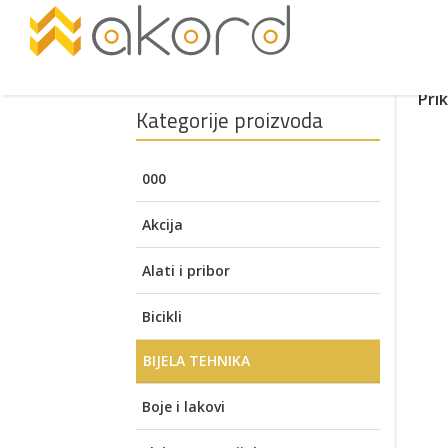
Pri
Kategorije proizvoda
000
Akcija
Alati i pribor
Akumulatorski alati
Bicikli
Pogledajte
BIJELA TEHNIKA
Aku brusilice
Auto oprema
Električni bicikli
Brusilice za zid (Žirafa)
GRIJAČA LADICA
Boje i lakovi
Aku bušilice i čekići
Alati za visoki napon
Benzinski alati
Električni romobili