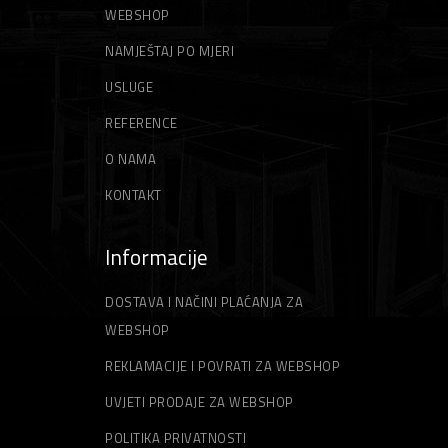
WEBSHOP
ŠPAHTLE
STRUNE ZA TRIMER
NAMJEŠTAJ PO MJERI
USLUGE
REFERENCE
O NAMA
KONTAKT
Informacije
DOSTAVA I NAČINI PLAĆANJA ZA
WEBSHOP
REKLAMACIJE I POVRATI ZA WEBSHOP
UVJETI PRODAJE ZA WEBSHOP
POLITIKA PRIVATNOSTI