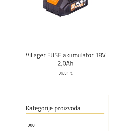
Bijela
Metalna
Elektromaterijal
Vijčana
Okovi
tehnika
galanterija
roba
za
namještaj
DODAJ U KOŠARICU
Bicikli
Villager FUSE akumulator 18V
2,0Ah
36,81
€
Kategorije proizvoda
000