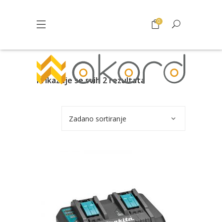
0
Prikazuje se svih 2 rezultata
Zadano sortiranje