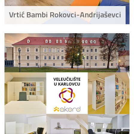
Vrtić Bambi Rokovci-Andrijaševci
Pogledajte što je novo
u ponudi
AKCIJA!
Pločasti
Alati i
Vrt i
Zaštitna
materijali
pribor
okućnica
odjeća
Rasvjeta
Boje i
Građevinski
Vodomaterijal
Vrata i
lakovi
materijali
dovratnici