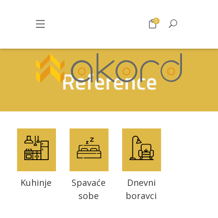
0
Reference
Kuhinje
Spavaće
Dnevni
sobe
boravci