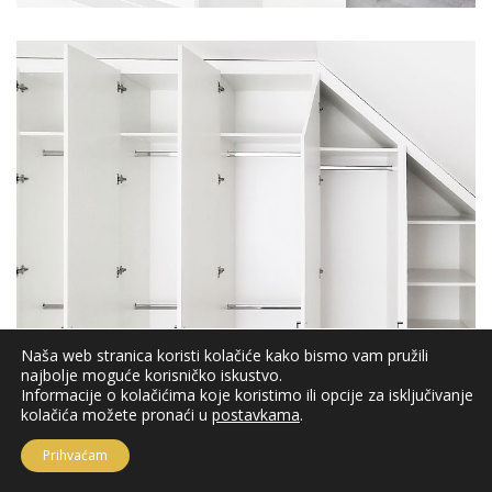
Naša web stranica koristi kolačiće kako bismo vam pružili
najbolje moguće korisničko iskustvo.
Informacije o kolačićima koje koristimo ili opcije za isključivanje
kolačića možete pronaći u
postavkama
.
Ormari i komode AOK13
Prihvaćam