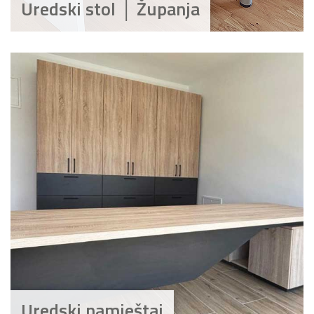
Uredski stol │ Županja
Uredski namještaj