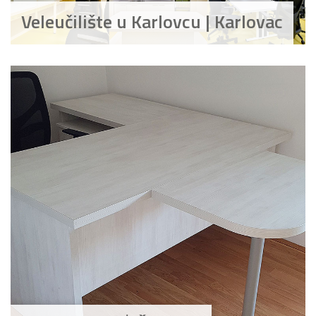
Veleučilište u Karlovcu | Karlovac
Bijela
Metalna
Elektromaterijal
Vijčana
Okovi
tehnika
galanterija
roba
za
namještaj
Bicikli