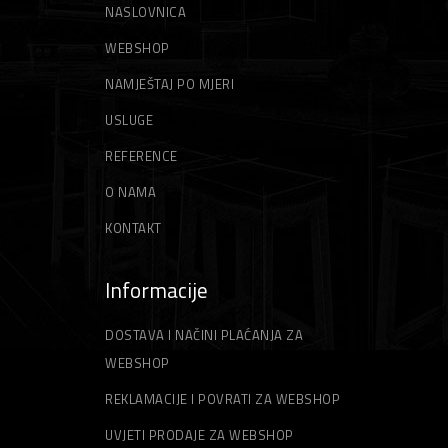
NASLOVNICA
GLETERI
NITI ZA TRIMER
WEBSHOP
ŠPAHTLE
STRUNE ZA TRIMER
NAMJEŠTAJ PO MJERI
USLUGE
REFERENCE
O NAMA
KONTAKT
Informacije
DOSTAVA I NAČINI PLAĆANJA ZA
WEBSHOP
REKLAMACIJE I POVRATI ZA WEBSHOP
UVJETI PRODAJE ZA WEBSHOP