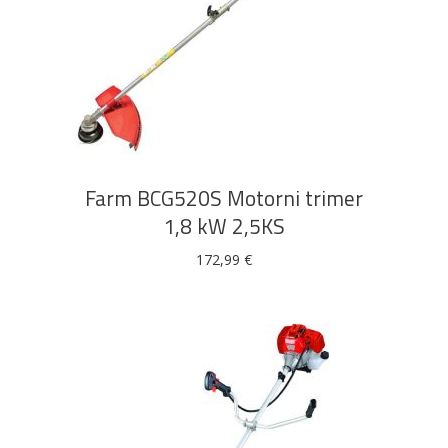
Bijela
Metalna
Elektromaterijal
Vijčana
Okovi
tehnika
galanterija
roba
za
namještaj
DODAJ U KOŠARICU
Bicikli
Farm BCG520S Motorni trimer
1,8 kW 2,5KS
172,99
€