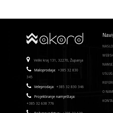
Navi
NASLO
WEBS
Veliki kraj 131, 32270, Županja
NAMJE
Maloprodaja:
+385 32 830
USLUG
345
REFER
Veleprodaja:
+385 32 830 346
O NA
Projektiranje namještaja:
KONTA
+385 32 638 776