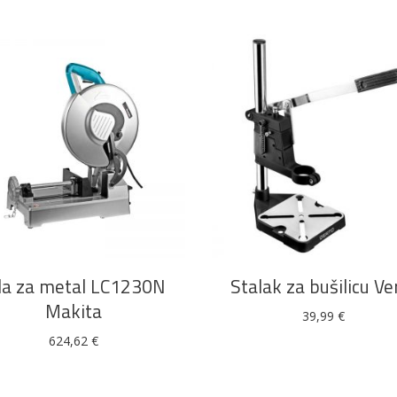
DODAJ U KOŠARICU
DODAJ U KOŠARICU
la za metal LC1230N
Stalak za bušilicu Ve
Makita
39,99
€
624,62
€