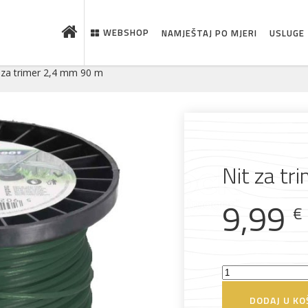
WEBSHOP
NAMJEŠTAJ PO MJERI
USLUGE
 za trimer 2,4 mm 90 m
Nit za t
9,99
€
 što je novo u ponudi
Nit
za
DODAJ U KO