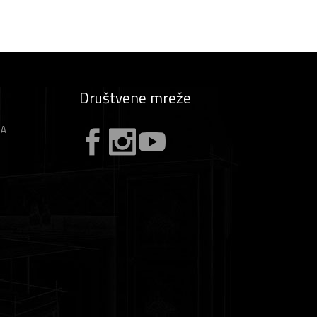
Društvene mreže
ZA
A