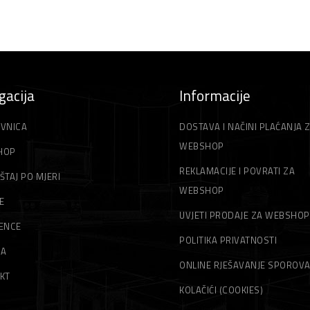
gacija
Informacije
VNICA
DOSTAVA I NAČINI PLAĆANJA 
WEBSHOP
HOP
REKLAMACIJE I POVRATI ZA
ŠTAJ PO MJERI
WEBSHOP
E
UVJETI PRODAJE ZA WEBSHOP
ENCE
POLITIKA PRIVATNOSTI
MA
ONLINE RJEŠAVANJE SPOROV
KT
KOLAČIĆI (COOKIES)