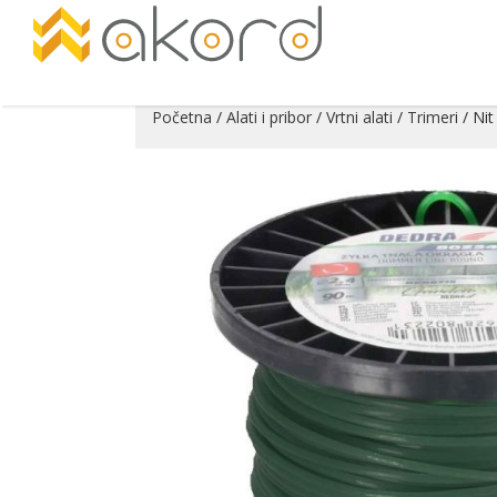
Početna
/
Alati i pribor
/
Vrtni alati
/
Trimeri
/ Nit
Pogledajte