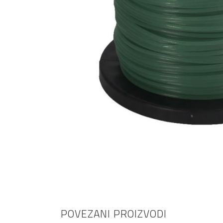
AKCIJA!
Pločasti
materijali
Građevinski
Vodomaterijal
materijali
Okovi za
Bicikli
namještaj
POVEZANI PROIZVODI