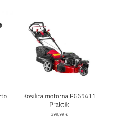
DODAJ U KOŠARICU
rto
Kosilica motorna PG65411
Praktik
399,99
€