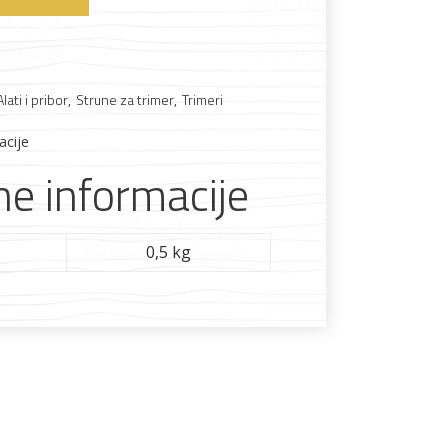
Boje i lakovi
Alati i pribor
,
Strune za trimer
,
Trimeri
acije
e informacije
l
Vijčana roba
0,5 kg