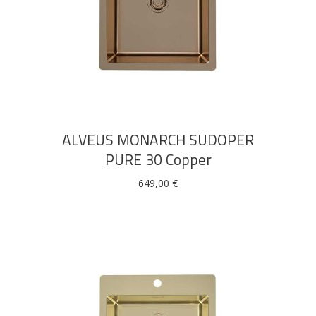
DODAJ U KOŠARICU
Bijela
Metalna
Elektromaterijal
Vijčana
Okovi
tehnika
galanterija
roba
za
namještaj
ALVEUS MONARCH SUDOPER
PURE 30 Copper
649,00
€
Bicikli