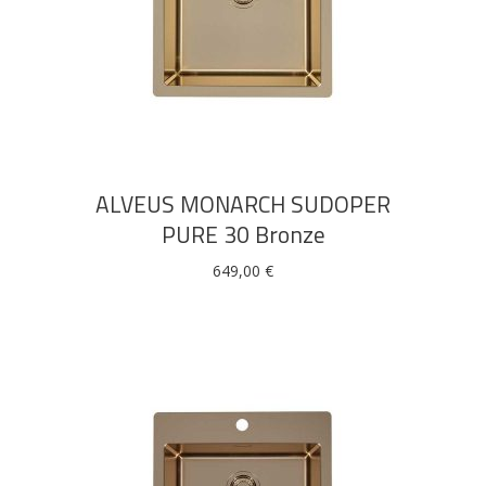
DODAJ U KOŠARICU
Pogledajte što je novo
u ponudi
ALVEUS MONARCH SUDOPER
PURE 30 Bronze
649,00
€
AKCIJA!
Pločasti
Alati i
Vrt i
Zaštitna
materijali
pribor
okućnica
odjeća
Rasvjeta
Boje i
Građevinski
Vodomaterijal
Vrata i
lakovi
materijali
dovratnici