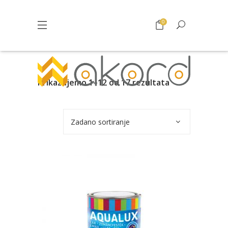
0
Prikazujemo 1–12 od 17 rezultata
Zadano sortiranje