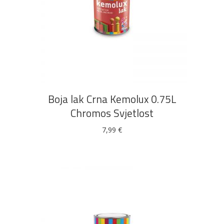
Bijela
Metalna
Elektromaterijal
Vijčana
Okovi
tehnika
galanterija
roba
za
namještaj
DODAJ U KOŠARICU
Bicikli
Boja lak Crna Kemolux 0.75L
Chromos Svjetlost
7,99
€