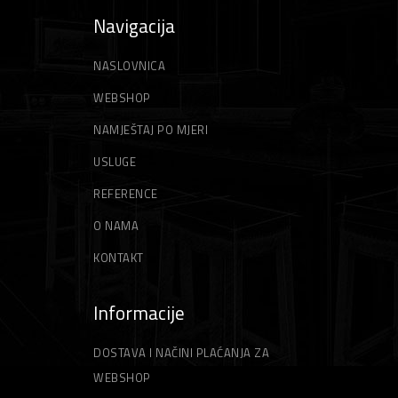
Škare
Trimeri
Navigacija
Škare za betonsko željezo
Akumulatorski trimeri
Škripci/Stege/Poluge
Vile
NASLOVNICA
Škare za lim
Električni trimeri
Stege
Vrtne vreće
WEBSHOP
Motorni trimeri
NAMJEŠTAJ PO MJERI
Zidarski alati
Vrtni sjekači
USLUGE
Gleteri
Niti za trimer
REFERENCE
Špahtle
Strune za trimer
O NAMA
KONTAKT
Informacije
DOSTAVA I NAČINI PLAĆANJA ZA
WEBSHOP