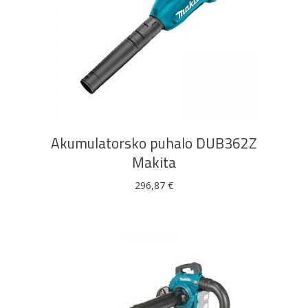
DODAJ U KOŠARICU
Akumulatorsko puhalo DUB362Z
Makita
296,87
€