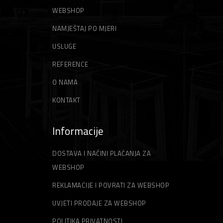
GLETERI
NITI ZA TRIMER
WEBSHOP
NAMJEŠTAJ PO MJERI
ŠPAHTLE
STRUNE ZA TRIMER
USLUGE
REFERENCE
O NAMA
KONTAKT
Informacije
DOSTAVA I NAČINI PLAĆANJA ZA
WEBSHOP
REKLAMACIJE I POVRATI ZA WEBSHOP
UVJETI PRODAJE ZA WEBSHOP
POLITIKA PRIVATNOSTI