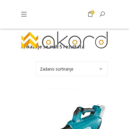
0
Prikazuje se svih 5 rezultata
Zadano sortiranje