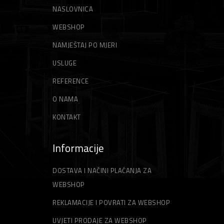
NASLOVNICA
Škare za lim
Električni trimeri
Stege
Vrtne vreće
WEBSHOP
Motorni trimeri
NAMJEŠTAJ PO MJERI
Zidarski alati
Vrtni sjekači
USLUGE
Gleteri
Niti za trimer
REFERENCE
Špahtle
Strune za trimer
O NAMA
KONTAKT
Informacije
DOSTAVA I NAČINI PLAĆANJA ZA
WEBSHOP
REKLAMACIJE I POVRATI ZA WEBSHOP
UVJETI PRODAJE ZA WEBSHOP