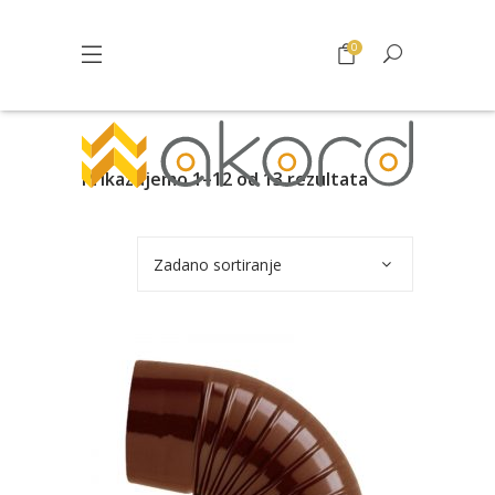
0
Prikazujemo 1–12 od 13 rezultata
Zadano sortiranje