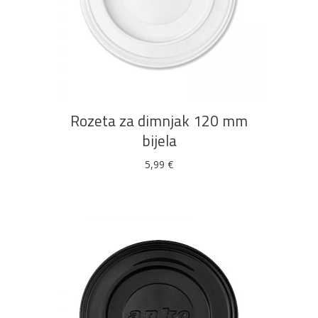
Bijela
Metalna
Elektromaterijal
Vijčana
Okovi
tehnika
galanterija
roba
za
namještaj
DODAJ U KOŠARICU
Rozeta za dimnjak 120 mm
Bicikli
bijela
5,99
€