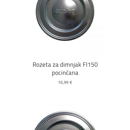
DODAJ U KOŠARICU
Rozeta za dimnjak FI150
pocinčana
10,99
€