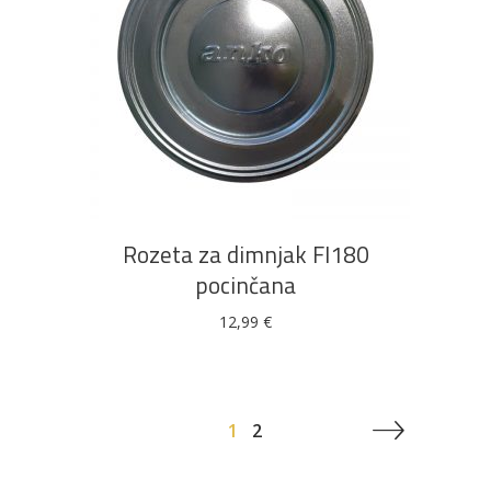
DODAJ U KOŠARICU
Rozeta za dimnjak FI180
pocinčana
12,99
€
1
2