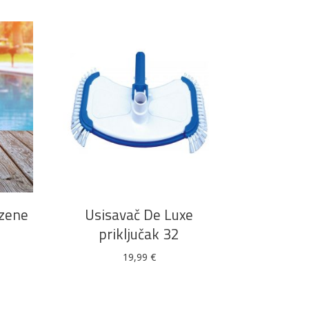
DODAJ U KOŠARICU
azene
Usisavač De Luxe
priključak 32
19,99
€