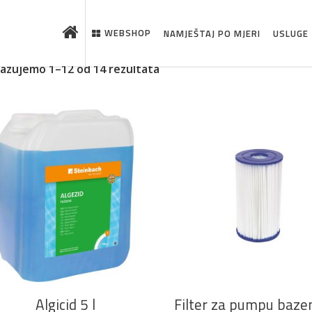
WEBSHOP
NAMJEŠTAJ PO MJERI
USLUGE
kazujemo 1–12 od 14 rezultata
 što je novo u ponudi
DODAJ U KOŠARICU
DODAJ U KOŠARICU
Algicid 5 l
Filter za pumpu bazen