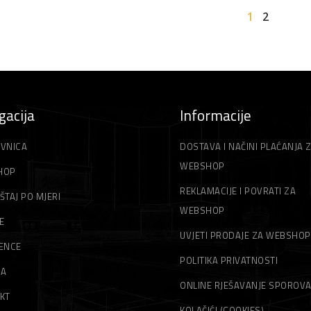
1
2
gacija
Informacije
VNICA
DOSTAVA I NAČINI PLAĆANJA 
WEBSHOP
HOP
REKLAMACIJE I POVRATI ZA
ŠTAJ PO MJERI
WEBSHOP
E
UVJETI PRODAJE ZA WEBSHOP
ENCE
POLITIKA PRIVATNOSTI
MA
ONLINE RJEŠAVANJE SPOROV
KT
KOLAČIĆI (COOKIES)