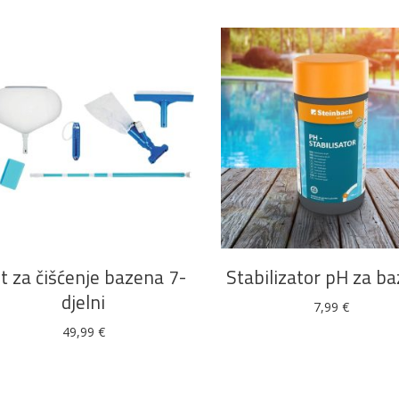
DODAJ U KOŠARICU
DODAJ U KOŠARICU
t za čišćenje bazena 7-
Stabilizator pH za b
djelni
7,99
€
49,99
€