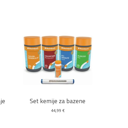
DODAJ U KOŠARICU
je
Set kemije za bazene
44,99
€