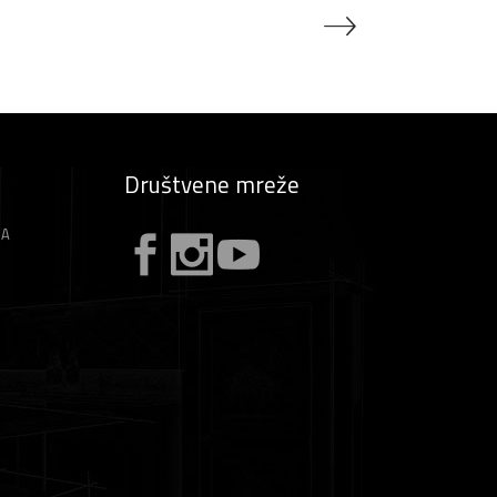
Društvene mreže
ZA
A