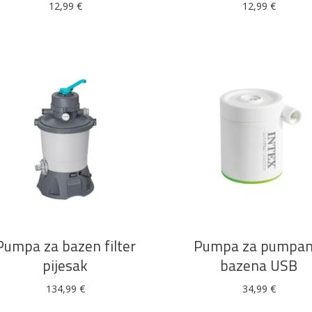
12,99
€
12,99
€
DODAJ U KOŠARICU
DODAJ U KOŠARICU
Pumpa za bazen filter
Pumpa za pumpan
pijesak
bazena USB
134,99
€
34,99
€