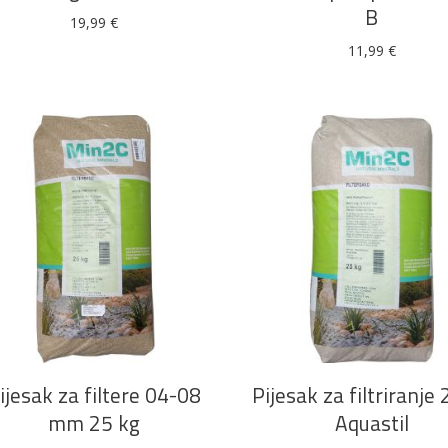
B
19,99
€
11,99
€
Alati i pribor
Vrt i okućnica
Zaštitna
Rasvjeta
odjeća
Vrata i
Bijela tehnika
Metalna
Elektromaterija
dovratnici
galanterija
DODAJ U KOŠARICU
DODAJ U KOŠARICU
ijesak za filtere 04-08
Pijesak za filtriranje
mm 25 kg
Aquastil