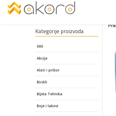
Pri
Kategorije proizvoda
000
Akcija
Alati i pribor
Akumulatorski alati
Bicikli
Pogledajte
Aku brusilice
Auto oprema
Električni bicikli
Bijela Tehnika
Brusilice za zid (Žirafa)
Aku bušilice i čekići
Alati za visoki napon
Benzinski alati
Električni romobili
Grijača ladica
Boje i lakovi