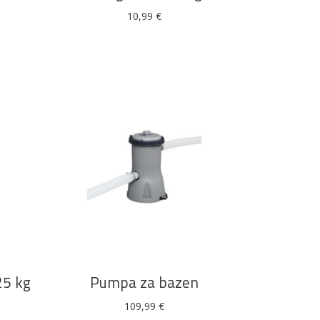
10,99
€
Boje i lakovi
l
Vijčana roba
DODAJ U KOŠARICU
 25 kg
Pumpa za bazen
109,99
€