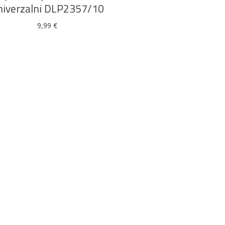
niverzalni DLP2357/10
9,99
€
Alati i pribor
Vrt i okućnica
Zaštitna
Rasvjeta
odjeća
Vrata i
Bijela tehnika
Metalna
Elektromaterija
dovratnici
galanterija