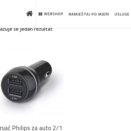
WEBSHOP
NAMJEŠTAJ PO MJERI
USLUGE
kazuje se jedan rezultat
 što je novo u ponudi
DODAJ U KOŠARICU
njač Philips za auto 2/1