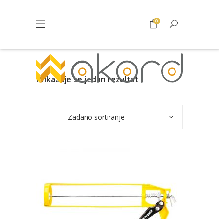
0
Prikazuje se jedan rezultat
Zadano sortiranje
Pogledajte što je novo
u ponudi