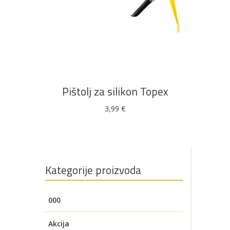
DODAJ U KOŠARICU
AKCIJA!
Pločasti
Alati i
Vrt i
Zaštitna
materijali
pribor
okućnica
odjeća
Pištolj za silikon Topex
3,99
€
Rasvjeta
Boje i
Građevinski
Vodomaterijal
Vrata i
lakovi
materijali
dovratnici
Kategorije proizvoda
000
Bijela
Metalna
Elektromaterijal
Vijčana
Okovi
tehnika
galanterija
roba
za
Akcija
namještaj