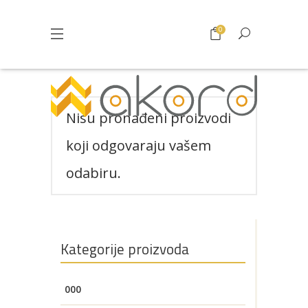
0
Nisu pronađeni proizvodi
koji odgovaraju vašem
odabiru.
Pogledajte što je novo
Kategorije proizvoda
u ponudi
000