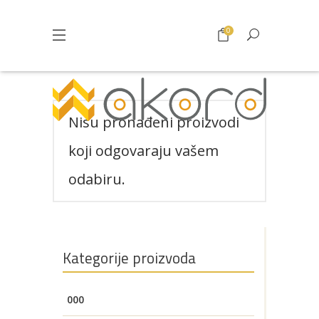
0
Nisu pronađeni proizvodi
koji odgovaraju vašem
odabiru.
Pogledajte što je novo
Kategorije proizvoda
u ponudi
000