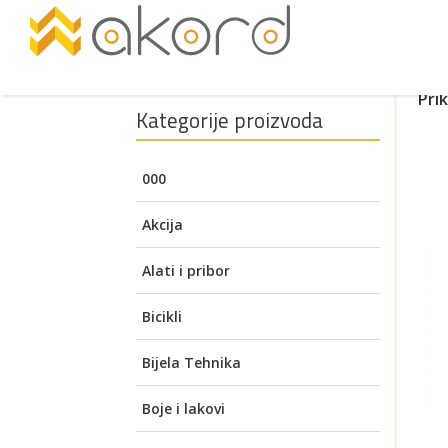
Pri
Kategorije proizvoda
000
Akcija
Alati i pribor
Akumulatorski alati
Bicikli
Pogledajte
Aku brusilice
Auto oprema
Električni bicikli
Bijela Tehnika
Brusilice za zid (Žirafa)
Aku bušilice i čekići
Alati za visoki napon
Benzinski alati
Električni romobili
Grijača ladica
Boje i lakovi