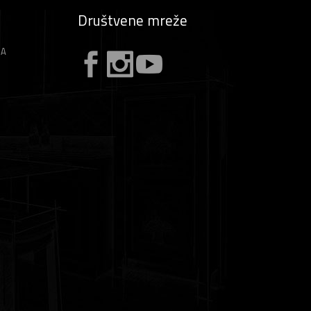
Društvene mreže
ZA
A