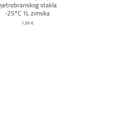
vjetrobranskog stakla
-25°C 1L zimska
Alati i pribor
Vrt i okućnica
Zaštitna
Rasvjeta
1,99
€
odjeća
Vrata i
Bijela tehnika
Metalna
Elektromaterija
dovratnici
galanterija