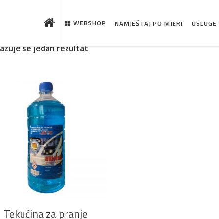
WEBSHOP
NAMJEŠTAJ PO MJERI
USLUGE
kazuje se jedan rezultat
 što je novo u ponudi
DODAJ U KOŠARICU
Tekućina za pranje