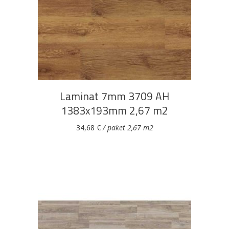
DODAJ U KOŠARICU
Bijela
Metalna
Elektromaterijal
Vijčana
Okovi
tehnika
galanterija
roba
za
namještaj
Laminat 7mm 3709 AH
1383x193mm 2,67 m2
34,68
€
/ paket 2,67 m2
Bicikli