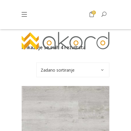
0
Prikazuje se svih 4 rezultata
Zadano sortiranje