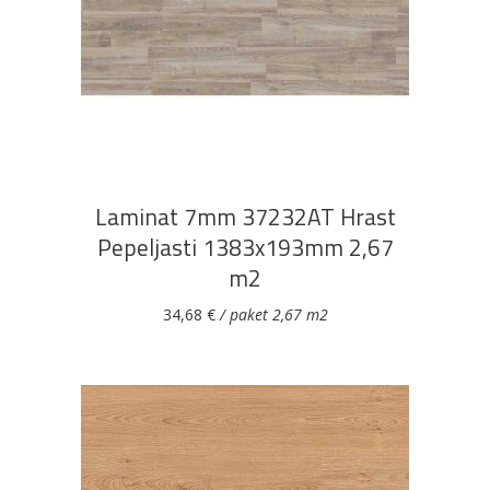
DODAJ U KOŠARICU
Laminat 7mm 37232AT Hrast
Pepeljasti 1383x193mm 2,67
m2
34,68
€
/ paket 2,67 m2