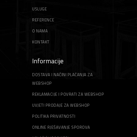
USLUGE
Gleteri
Niti za trimer
REFERENCE
Špahtle
Strune za trimer
O NAMA
KONTAKT
Informacije
DOSTAVA I NAČINI PLAĆANJA ZA
WEBSHOP
REKLAMACIJE I POVRATI ZA WEBSHOP
UVJETI PRODAJE ZA WEBSHOP
POLITIKA PRIVATNOSTI
ONLINE RJEŠAVANJE SPOROVA