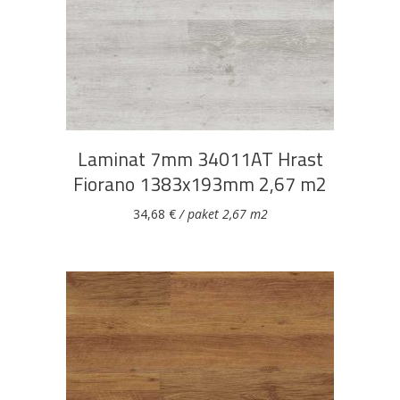
DODAJ U KOŠARICU
Pogledajte što je novo
u ponudi
Laminat 7mm 34011AT Hrast
Fiorano 1383x193mm 2,67 m2
34,68
€
/ paket 2,67 m2
AKCIJA!
Pločasti
Alati i
Vrt i
Zaštitna
materijali
pribor
okućnica
odjeća
Rasvjeta
Boje i
Građevinski
Vodomaterijal
Vrata i
lakovi
materijali
dovratnici