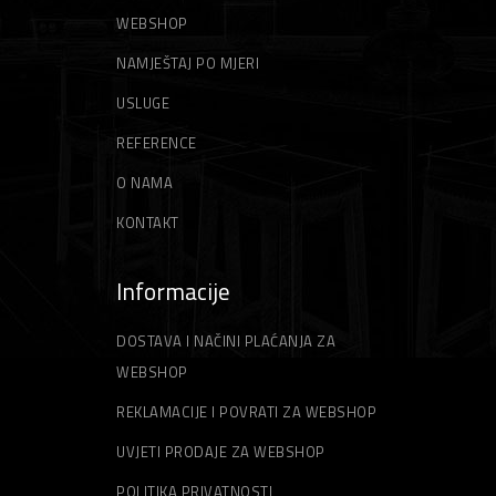
GLETERI
NITI ZA TRIMER
WEBSHOP
NAMJEŠTAJ PO MJERI
ŠPAHTLE
STRUNE ZA TRIMER
USLUGE
REFERENCE
O NAMA
KONTAKT
Informacije
DOSTAVA I NAČINI PLAĆANJA ZA
WEBSHOP
REKLAMACIJE I POVRATI ZA WEBSHOP
UVJETI PRODAJE ZA WEBSHOP
POLITIKA PRIVATNOSTI