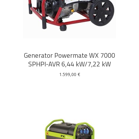
DODAJ U KOŠARICU
Pogledajte što je novo
Generator Powermate WX 7000
u ponudi
SPHPI-AVR 6,44 kW/7,22 kW
1.599,00
€
AKCIJA!
Pločasti
Alati i
Vrt i
Zaštitna
materijali
pribor
okućnica
odjeća