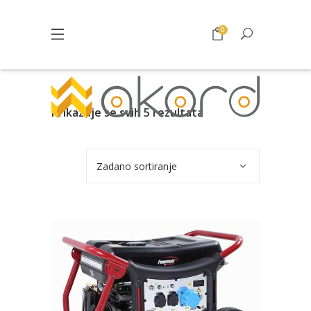
0
Prikazuje se svih 5 rezultata
Zadano sortiranje