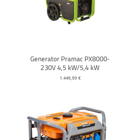
Rasvjeta
Boje i
Građevinski
Vodomaterijal
Vrata i
lakovi
materijali
dovratnici
DODAJ U KOŠARICU
Bijela
Metalna
Elektromaterijal
Vijčana
Okovi
tehnika
galanterija
roba
za
Generator Pramac PX8000-
namještaj
230V 4,5 kW/5,4 kW
1.449,99
€
Bicikli