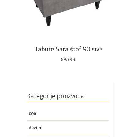
Bijela
Metalna
Elektromaterijal
Vijčana
Okovi
tehnika
galanterija
roba
za
namještaj
DODAJ U KOŠARICU
Bicikli
Tabure Sara štof 90 siva
89,99
€
Kategorije proizvoda
000
Akcija