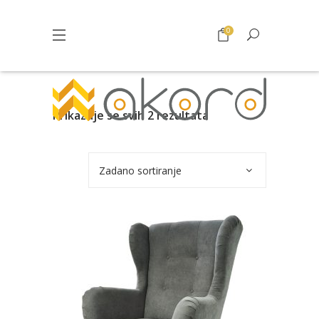
0
Prikazuje se svih 2 rezultata
Zadano sortiranje