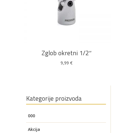
DODAJ U KOŠARICU
AKCIJA!
Pločasti
Alati i
Vrt i
Zaštitna
materijali
pribor
okućnica
odjeća
Zglob okretni 1/2″
9,99
€
Rasvjeta
Boje i
Građevinski
Vodomaterijal
Vrata i
lakovi
materijali
dovratnici
Kategorije proizvoda
000
Bijela
Metalna
Elektromaterijal
Vijčana
Okovi
tehnika
galanterija
roba
za
Akcija
namještaj