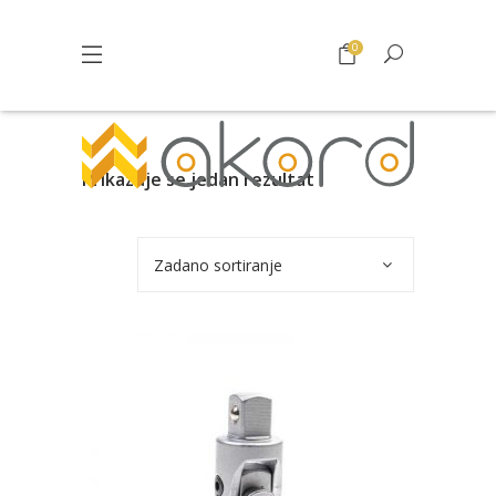
0
Prikazuje se jedan rezultat
Zadano sortiranje
Pogledajte što je novo
u ponudi