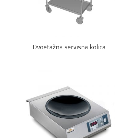
namještaj
PROČITAJ VIŠE
Bicikli
Dvoetažna servisna kolica