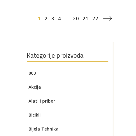
1
2
3
4
…
20
21
22
Kategorije proizvoda
000
Akcija
Alati i pribor
Akumulatorski alati
Bicikli
Aku brusilice
Auto oprema
Električni bicikli
Bijela Tehnika