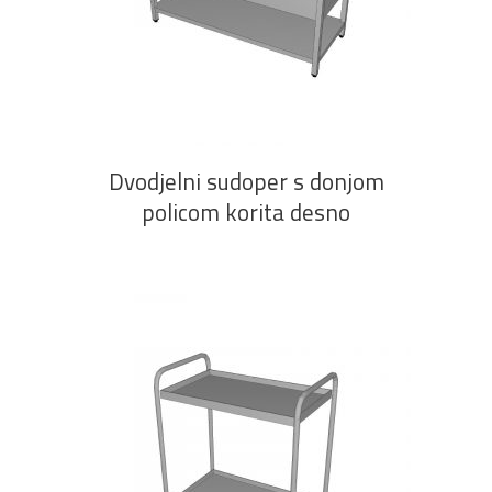
u ponudi
PROČITAJ VIŠE
AKCIJA!
Pločasti
Alati i
Vrt i
Zaštitna
materijali
pribor
okućnica
odjeća
Dvodjelni sudoper s donjom
policom korita desno
Rasvjeta
Boje i
Građevinski
Vodomaterijal
Vrata i
lakovi
materijali
dovratnici
Bijela
Metalna
Elektromaterijal
Vijčana
Okovi
tehnika
galanterija
roba
za