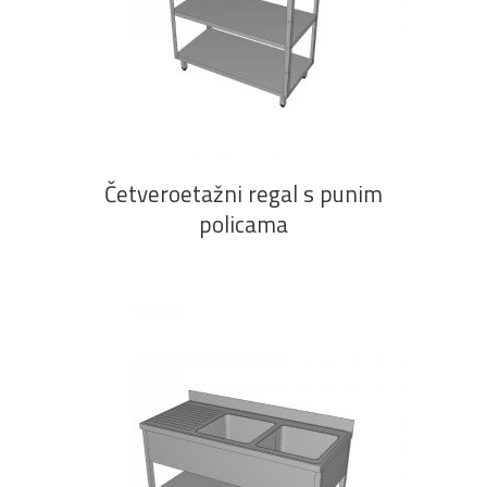
PROČITAJ VIŠE
Četveroetažni regal s punim
policama
Pogledajte što je novo