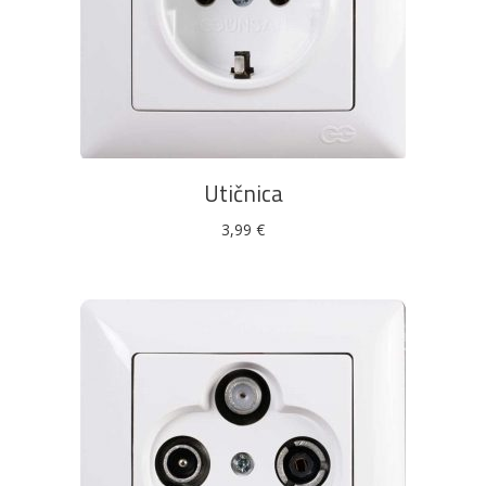
DODAJ U KOŠARICU
Utičnica
3,99
€
Pogledajte što je novo
u ponudi