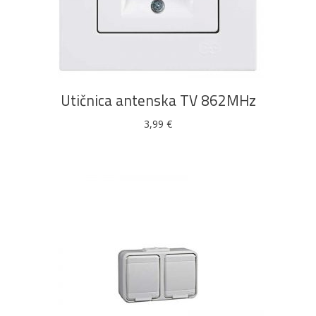
Bicikli
DODAJ U KOŠARICU
Utičnica antenska TV 862MHz
3,99
€