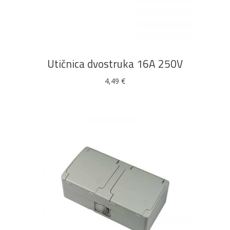
DODAJ U KOŠARICU
Utičnica dvostruka 16A 250V
4,49
€