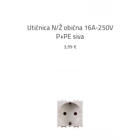
Utičnica N/Ž obična 16A-250V
P+PE siva
3,99
€
DODAJ U KOŠARICU