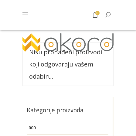
0
Nisu pronađeni proizvodi
koji odgovaraju vašem
odabiru.
Pogledajte što je novo
Kategorije proizvoda
u ponudi
000