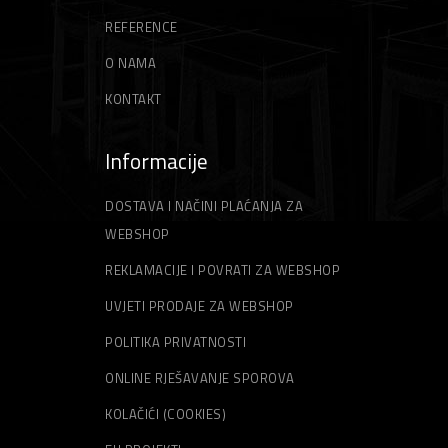
Gleteri
Niti za trimer
REFERENCE
Špahtle
Strune za trimer
O NAMA
KONTAKT
Informacije
DOSTAVA I NAČINI PLAĆANJA ZA
WEBSHOP
REKLAMACIJE I POVRATI ZA WEBSHOP
UVJETI PRODAJE ZA WEBSHOP
POLITIKA PRIVATNOSTI
ONLINE RJEŠAVANJE SPOROVA
KOLAČIĆI (COOKIES)