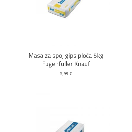
Bijela
Metalna
Elektromaterijal
Vijčana
Okovi
tehnika
galanterija
roba
za
namještaj
DODAJ U KOŠARICU
Masa za spoj gips ploča 5kg
Bicikli
Fugenfuller Knauf
5,99
€