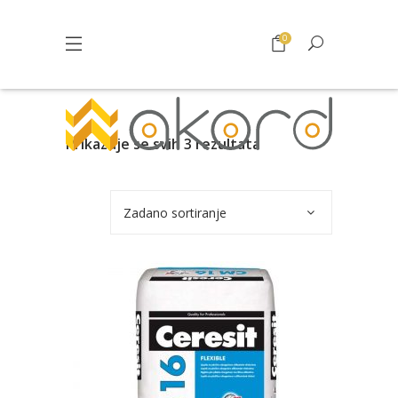
0
Prikazuje se svih 3 rezultata
Zadano sortiranje