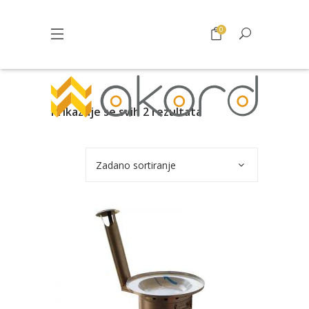
0
Prikazuje se svih 2 rezultata
Zadano sortiranje