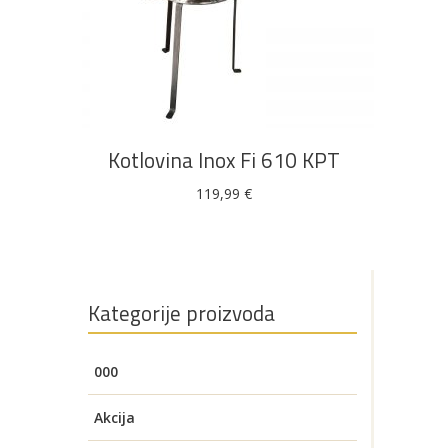
Bijela
Metalna
Elektromaterijal
Vijčana
Okovi
tehnika
galanterija
roba
za
namještaj
DODAJ U KOŠARICU
Bicikli
Kotlovina Inox Fi 610 KPT
119,99
€
Kategorije proizvoda
000
Akcija