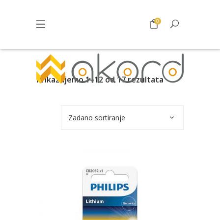
0
Prikazujemo 1–12 od 17 rezultata
Zadano sortiranje