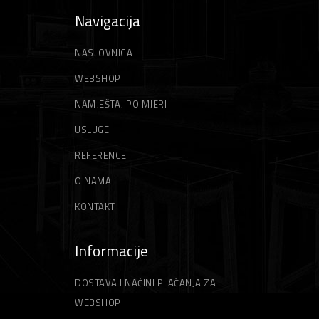
Škare
Trimeri
Navigacija
Škare za betonsko željezo
Akumulatorski trimeri
Škripci/Stege/Poluge
Vile
NASLOVNICA
Škare za lim
Električni trimeri
Stege
Vrtne vreće
WEBSHOP
Motorni trimeri
NAMJEŠTAJ PO MJERI
Zidarski alati
Vrtni sjekači
USLUGE
Gleteri
Niti za trimer
REFERENCE
Špahtle
Strune za trimer
O NAMA
KONTAKT
Informacije
DOSTAVA I NAČINI PLAĆANJA ZA
WEBSHOP