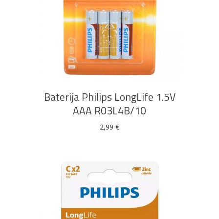
Bijela
Metalna
Elektromaterijal
Vijčana
Okovi
tehnika
galanterija
roba
za
namještaj
DODAJ U KOŠARICU
Bicikli
Baterija Philips LongLife 1.5V
AAA R03L4B/10
2,99
€