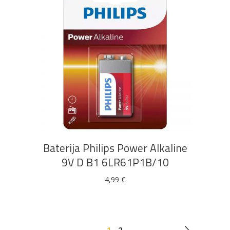
DODAJ U KOŠARICU
Baterija Philips Power Alkaline
9V D B1 6LR61P1B/10
4,99
€