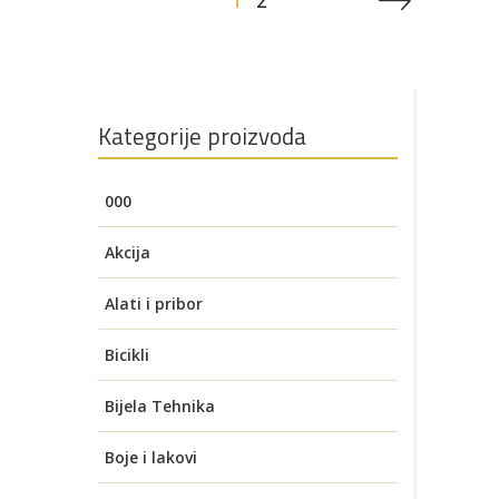
1
2
Kategorije proizvoda
000
Akcija
Alati i pribor
Akumulatorski alati
Bicikli
Aku brusilice
Auto oprema
Električni bicikli
Bijela Tehnika
Brusilice za zid (Žirafa)
Aku bušilice i čekići
Alati za visoki napon
Benzinski alati
Električni romobili
Grijača ladica
Boje i lakovi