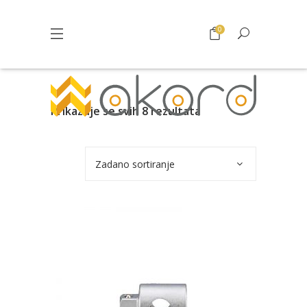
0
Prikazuje se svih 8 rezultata
Zadano sortiranje