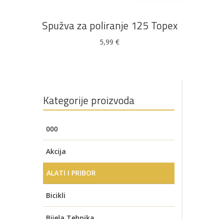
Spužva za poliranje 125 Topex
5,99
€
Kategorije proizvoda
000
Akcija
ALATI I PRIBOR
AKUMULATORSKI ALATI
Bicikli
AKU BRUSILICE
AUTO OPREMA
Električni bicikli
Bijela Tehnika