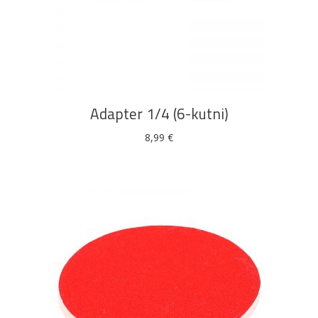
DODAJ U KOŠARICU
Rasvjeta
Boje i
Građevinski
Vodomaterijal
Vrata i
lakovi
materijali
dovratnici
Adapter 1/4 (6-kutni)
8,99
€
Bijela
Metalna
Elektromaterijal
Vijčana
Okovi
tehnika
galanterija
roba
za
namještaj
Bicikli