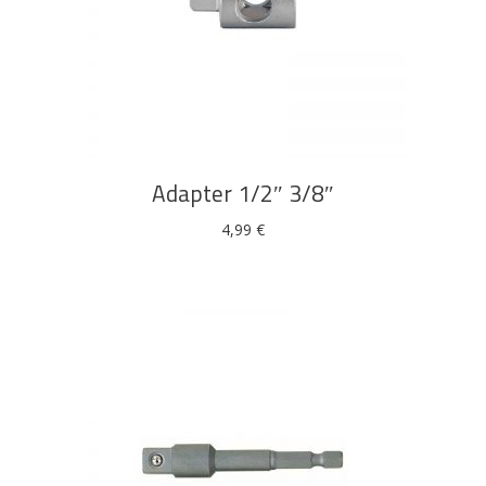
DODAJ U KOŠARICU
Adapter 1/2″ 3/8″
4,99
€
Pogledajte što je novo
u ponudi
AKCIJA!
Pločasti
Alati i
Vrt i
Zaštitna
materijali
pribor
okućnica
odjeća