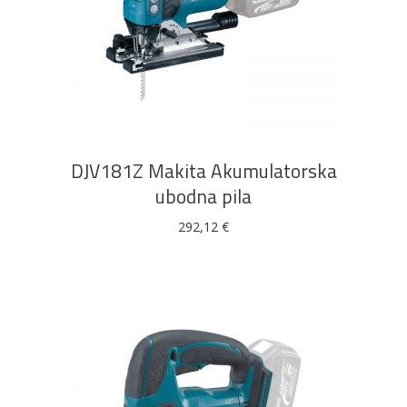
DODAJ U KOŠARICU
Bijela
Metalna
Elektromaterijal
Vijčana
Okovi
tehnika
galanterija
roba
za
namještaj
DJV181Z Makita Akumulatorska
ubodna pila
292,12
€
Bicikli