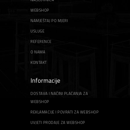
GLETERI
NITI ZA TRIMER
WEBSHOP
ŠPAHTLE
STRUNE ZA TRIMER
NAMJEŠTAJ PO MJERI
USLUGE
REFERENCE
O NAMA
KONTAKT
Informacije
DOSTAVA I NAČINI PLAĆANJA ZA
WEBSHOP
REKLAMACIJE I POVRATI ZA WEBSHOP
UVJETI PRODAJE ZA WEBSHOP