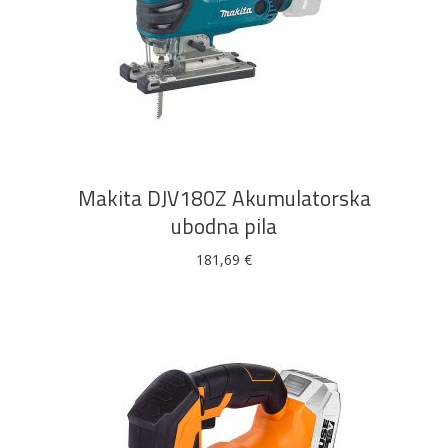
DODAJ U KOŠARICU
Makita DJV180Z Akumulatorska
ubodna pila
181,69
€