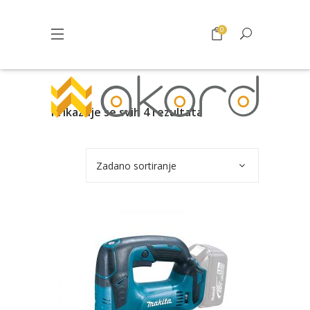
0
Prikazuje se svih 4 rezultata
Zadano sortiranje