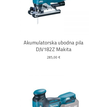
DODAJ U KOŠARICU
Pogledajte što je novo
u ponudi
Akumulatorska ubodna pila
DJV182Z Makita
285,00
€
AKCIJA!
Pločasti
Alati i
Vrt i
Zaštitna
materijali
pribor
okućnica
odjeća
Rasvjeta
Boje i
Građevinski
Vodomaterijal
Vrata i
lakovi
materijali
dovratnici