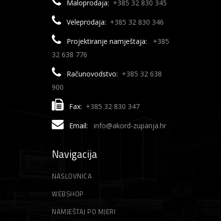
Maloprodaja:
+385 32 830 345
Patrone
Višenamjenska svrdla
Pištolji za silikon
Satare
Škare za vrt
Veleprodaja:
+385 32 830 346
Škare za grane
Setovi ručnih alata
Šprice
Projektiranje namještaja:
+385
32 638 776
Škare za lozu
Sjekire
Štihače
Računovodstvo:
+385 32 638
Škare za živicu
Skalpeli
Traktorske kosilice
900
Škare
Trimeri
Fax:
+385 32 830 347
Škare za betonsko željezo
Akumulatorski trimeri
Email:
info@akord-zupanja.hr
Škripci/Stege/Poluge
Vile
Škare za lim
Električni trimeri
Stege
Vrtne vreće
Navigacija
Motorni trimeri
Zidarski alati
Vrtni sjekači
NASLOVNICA
Gleteri
Niti za trimer
WEBSHOP
NAMJEŠTAJ PO MJERI
Špahtle
Strune za trimer