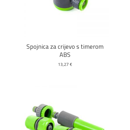
DODAJ U KOŠARICU
Bijela
Metalna
Elektromaterijal
Vijčana
Okovi
tehnika
galanterija
roba
za
namještaj
Spojnica za crijevo s timerom
ABS
Bicikli
13,27
€