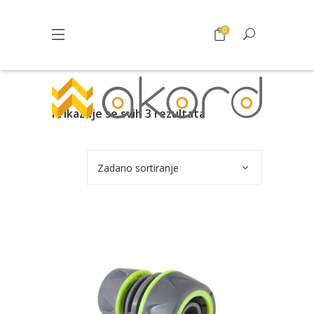
0
Prikazuje se svih 3 rezultata
Zadano sortiranje