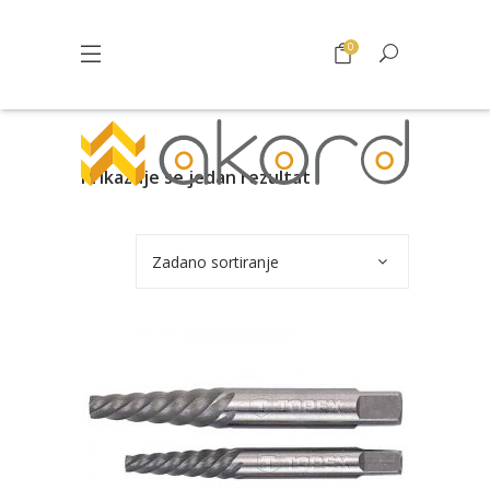
0
Prikazuje se jedan rezultat
Zadano sortiranje
Pogledajte što je novo