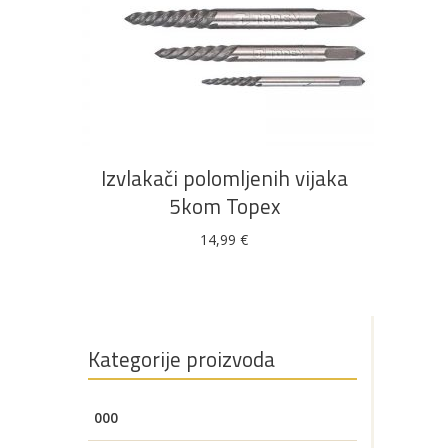
u ponudi
DODAJ U KOŠARICU
AKCIJA!
Pločasti
Alati i
Vrt i
Zaštitna
materijali
pribor
okućnica
odjeća
Izvlakači polomljenih vijaka
5kom Topex
14,99
€
Rasvjeta
Boje i
Građevinski
Vodomaterijal
Vrata i
lakovi
materijali
dovratnici
Kategorije proizvoda
Bijela
Metalna
Elektromaterijal
Vijčana
Okovi
000
tehnika
galanterija
roba
za
namještaj