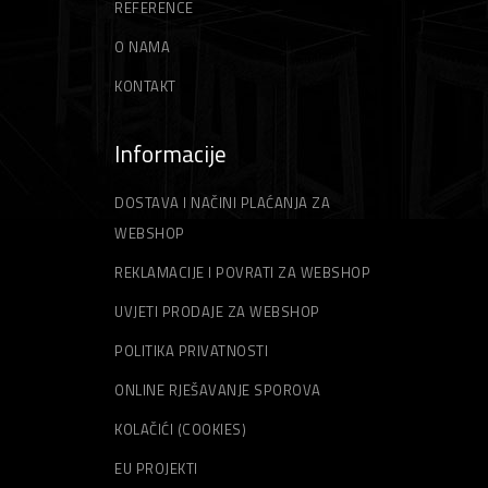
REFERENCE
ŠPAHTLE
STRUNE ZA TRIMER
O NAMA
KONTAKT
Informacije
DOSTAVA I NAČINI PLAĆANJA ZA
WEBSHOP
REKLAMACIJE I POVRATI ZA WEBSHOP
UVJETI PRODAJE ZA WEBSHOP
POLITIKA PRIVATNOSTI
ONLINE RJEŠAVANJE SPOROVA
KOLAČIĆI (COOKIES)
EU PROJEKTI