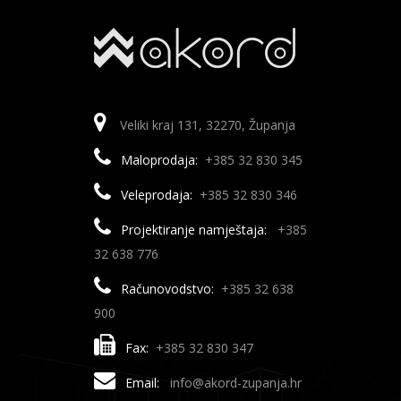
RUČNE PILE
PUHALA ZA LIŠĆE
PATRONE
VIŠENAMJENSKA SVRDLA
PIŠTOLJI ZA SILIKON
SATARE
ŠKARE ZA VRT
ŠKARE ZA GRANE
SETOVI RUČNIH ALATA
ŠPRICE
ŠKARE ZA LOZU
SJEKIRE
ŠTIHAČE
Veliki kraj 131, 32270, Županja
Maloprodaja:
+385 32 830 345
ŠKARE ZA ŽIVICU
SKALPELI
TRAKTORSKE KOSILICE
Veleprodaja:
+385 32 830 346
ŠKARE
TRIMERI
Projektiranje namještaja:
+385
ŠKARE ZA BETONSKO ŽELJEZO
AKUMULATORSKI TRIMERI
ŠKRIPCI/STEGE/POLUGE
VILE
32 638 776
ŠKARE ZA LIM
ELEKTRIČNI TRIMERI
STEGE
VRTNE VREĆE
Računovodstvo:
+385 32 638
900
MOTORNI TRIMERI
ZIDARSKI ALATI
VRTNI SJEKAČI
Fax:
+385 32 830 347
GLETERI
NITI ZA TRIMER
Email:
info@akord-zupanja.hr