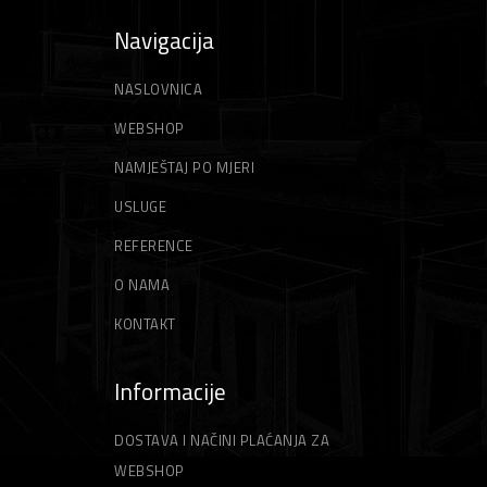
ŠPAHTLE
STRUNE ZA TRIMER
Navigacija
NASLOVNICA
WEBSHOP
NAMJEŠTAJ PO MJERI
USLUGE
REFERENCE
O NAMA
KONTAKT
Informacije
DOSTAVA I NAČINI PLAĆANJA ZA
WEBSHOP