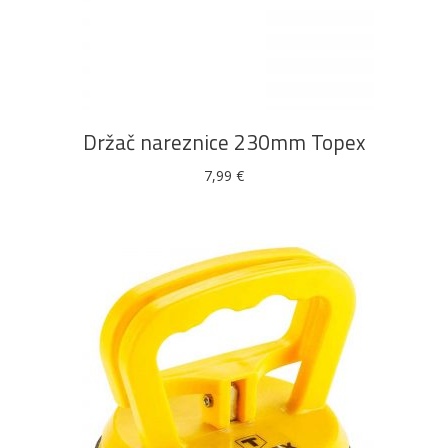
Bijela
Metalna
Elektromaterijal
Vijčana
Okovi
DODAJ U KOŠARICU
tehnika
galanterija
roba
za
namještaj
Držač nareznice 230mm Topex
7,99
€
Bicikli