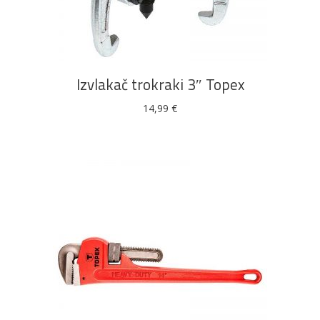
DODAJ U KOŠARICU
Izvlakač trokraki 3″ Topex
14,99
€
DODAJ U KOŠARICU