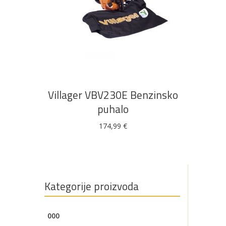
Bijela
Metalna
Elektromaterijal
Vijčana
Okovi
tehnika
galanterija
roba
za
namještaj
DODAJ U KOŠARICU
Bicikli
Villager VBV230E Benzinsko
puhalo
174,99
€
Kategorije proizvoda
000