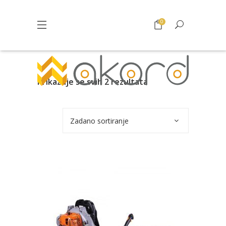
0
Prikazuje se svih 2 rezultata
Zadano sortiranje