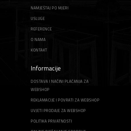
NAMJEŠTAJ PO MJERI
ŠPAHTLE
STRUNE ZA TRIMER
USLUGE
REFERENCE
O NAMA
KONTAKT
Informacije
DOSTAVA I NAČINI PLAĆANJA ZA
WEBSHOP
REKLAMACIJE I POVRATI ZA WEBSHOP
UVJETI PRODAJE ZA WEBSHOP
POLITIKA PRIVATNOSTI