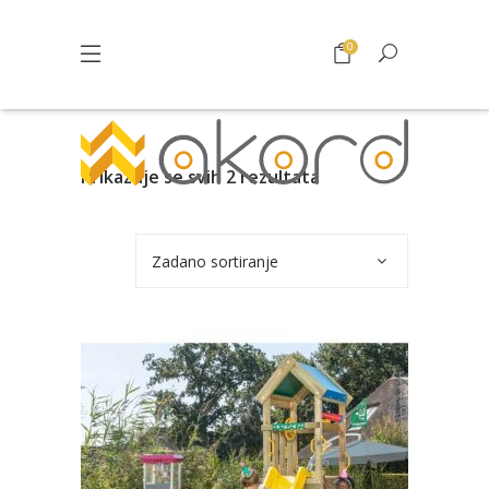
0
Prikazuje se svih 2 rezultata
Zadano sortiranje