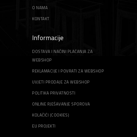
Špahtle
Strune za trimer
O NAMA
KONTAKT
Informacije
DOSTAVA I NAČINI PLAĆANJA ZA
WEBSHOP
REKLAMACIJE I POVRATI ZA WEBSHOP
UVJETI PRODAJE ZA WEBSHOP
POLITIKA PRIVATNOSTI
ONLINE RJEŠAVANJE SPOROVA
KOLAČIĆI (COOKIES)
EU PROJEKTI