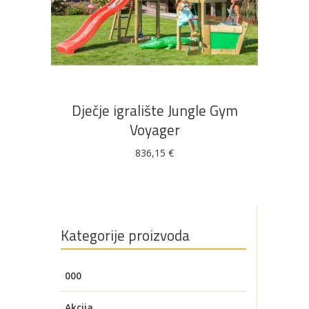
Bijela
Metalna
Elektromaterijal
Vijčana
Okovi
tehnika
galanterija
roba
za
namještaj
DODAJ U KOŠARICU
Bicikli
Dječje igralište Jungle Gym
Voyager
836,15
€
Kategorije proizvoda
000
Akcija