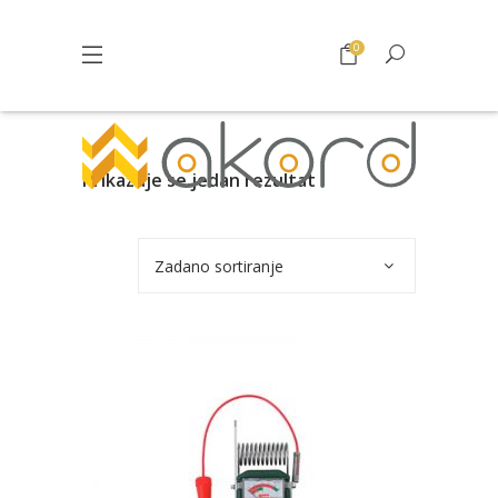
0
Prikazuje se jedan rezultat
Zadano sortiranje
Pogledajte što je novo