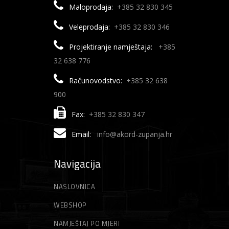
Maloprodaja:
+385 32 830 345
Patrone
Višenamjenska svrdla
Pištolji za silikon
Satare
Škare za vrt
Veleprodaja:
+385 32 830 346
Škare za grane
Setovi ručnih alata
Šprice
Projektiranje namještaja:
+385
32 638 776
Škare za lozu
Sjekire
Štihače
Računovodstvo:
+385 32 638
Škare za živicu
Skalpeli
Traktorske kosilice
900
Škare
Trimeri
Fax:
+385 32 830 347
Škare za betonsko željezo
Akumulatorski trimeri
Email:
info@akord-zupanja.hr
Škripci/Stege/Poluge
Vile
Škare za lim
Električni trimeri
Stege
Vrtne vreće
Navigacija
Motorni trimeri
Zidarski alati
Vrtni sjekači
NASLOVNICA
Gleteri
Niti za trimer
WEBSHOP
NAMJEŠTAJ PO MJERI
Špahtle
Strune za trimer