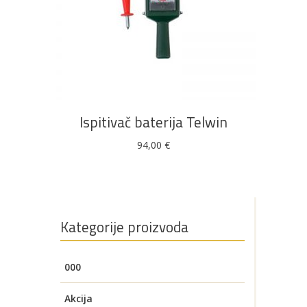
u ponudi
DODAJ U KOŠARICU
AKCIJA!
Pločasti
Alati i
Vrt i
Zaštitna
materijali
pribor
okućnica
odjeća
Ispitivač baterija Telwin
94,00
€
Rasvjeta
Boje i
Građevinski
Vodomaterijal
Vrata i
lakovi
materijali
dovratnici
Kategorije proizvoda
000
Bijela
Metalna
Elektromaterijal
Vijčana
Okovi
tehnika
galanterija
roba
za
Akcija
namještaj