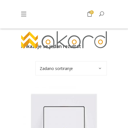
0
Prikazuje se jedan rezultat
Zadano sortiranje
Pogledajte što je novo