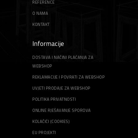
REFERENCE
Špahtle
Strune za trimer
O NAMA
KONTAKT
Informacije
DOSTAVA I NAČINI PLAĆANJA ZA
WEBSHOP
REKLAMACIJE I POVRATI ZA WEBSHOP
UVJETI PRODAJE ZA WEBSHOP
POLITIKA PRIVATNOSTI
ONLINE RJEŠAVANJE SPOROVA
KOLAČIĆI (COOKIES)
EU PROJEKTI