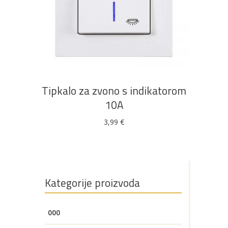
u ponudi
DODAJ U KOŠARICU
AKCIJA!
Pločasti
Alati i
Vrt i
Zaštitna
materijali
pribor
okućnica
odjeća
Tipkalo za zvono s indikatorom
10A
3,99
€
Rasvjeta
Boje i
Građevinski
Vodomaterijal
Vrata i
lakovi
materijali
dovratnici
Kategorije proizvoda
Bijela
Metalna
Elektromaterijal
Vijčana
Okovi
000
tehnika
galanterija
roba
za
namještaj