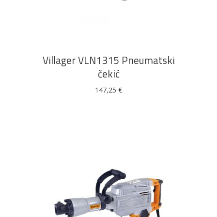
DODAJ U KOŠARICU
Villager VLN1315 Pneumatski
čekić
147,25
€