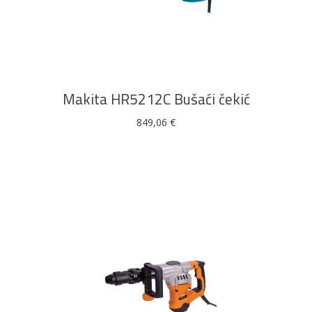
DODAJ U KOŠARICU
Makita HR5212C Bušaći čekić
849,06
€