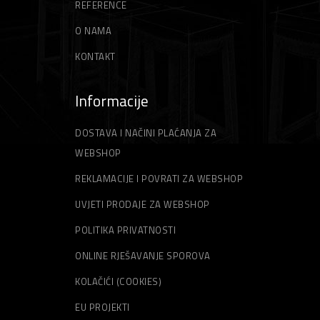
REFERENCE
Špahtle
Strune za trimer
O NAMA
KONTAKT
Informacije
DOSTAVA I NAČINI PLAĆANJA ZA
WEBSHOP
REKLAMACIJE I POVRATI ZA WEBSHOP
UVJETI PRODAJE ZA WEBSHOP
POLITIKA PRIVATNOSTI
ONLINE RJEŠAVANJE SPOROVA
KOLAČIĆI (COOKIES)
EU PROJEKTI