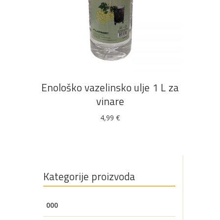
u ponudi
DODAJ U KOŠARICU
AKCIJA!
Pločasti
Alati i
Vrt i
Zaštitna
materijali
pribor
okućnica
odjeća
Enološko vazelinsko ulje 1 L za
vinare
4,99
€
Rasvjeta
Boje i
Građevinski
Vodomaterijal
Vrata i
lakovi
materijali
dovratnici
Kategorije proizvoda
Bijela
Metalna
Elektromaterijal
Vijčana
Okovi
000
tehnika
galanterija
roba
za
namještaj