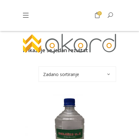
0
Prikazuje se jedan rezultat
Zadano sortiranje
Pogledajte što je novo