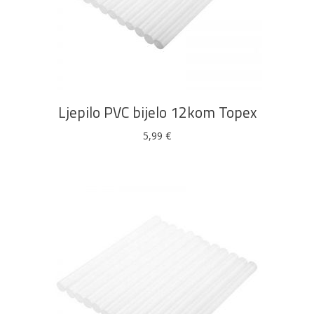
Bijela
Metalna
Elektromaterijal
Vijčana
Okovi
DODAJ U KOŠARICU
tehnika
galanterija
roba
za
namještaj
Ljepilo PVC bijelo 12kom Topex
5,99
€
Bicikli