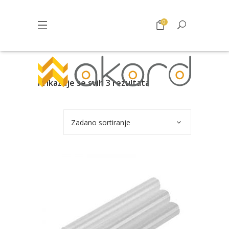
0
Prikazuje se svih 3 rezultata
Zadano sortiranje