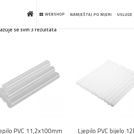
WEBSHOP
NAMJEŠTAJ PO MJERI
USLUGE
kazuje se svih 3 rezultata
 što je novo u ponudi
DODAJ U KOŠARICU
DODAJ U KOŠARICU
jepilo PVC 11,2x100mm
Ljepilo PVC bijelo 1