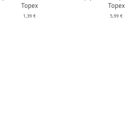
Topex
Topex
1,39
€
5,99
€
Alati i pribor
Vrt i okućnica
Zaštitna
Rasvjeta
odjeća
Vrata i
Bijela tehnika
Metalna
Elektromaterija
dovratnici
galanterija