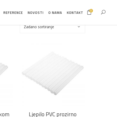
0
REFERENCE
NOVOSTI
O NAMA
KONTAKT
Zadano sortiranje
DODAJ U KOŠARICU
2kom
Ljepilo PVC prozirno