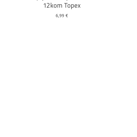
12kom Topex
6,99
€
Boje i lakovi
l
Vijčana roba