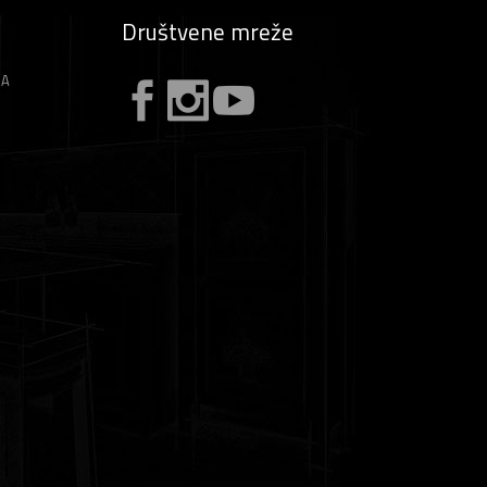
Društvene mreže
ZA
A