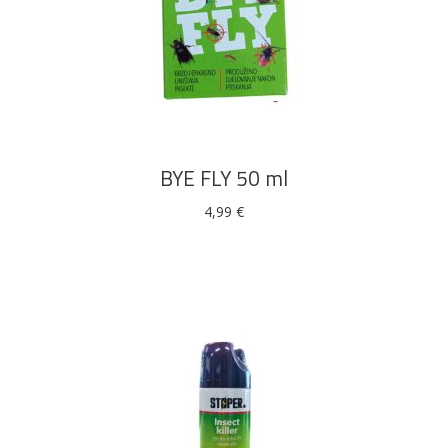
DODAJ U KOŠARICU
Pogledajte što je novo
u ponudi
BYE FLY 50 ml
4,99
€
AKCIJA!
Pločasti
Alati i
Vrt i
Zaštitna
materijali
pribor
okućnica
odjeća
Rasvjeta
Boje i
Građevinski
Vodomaterijal
Vrata i