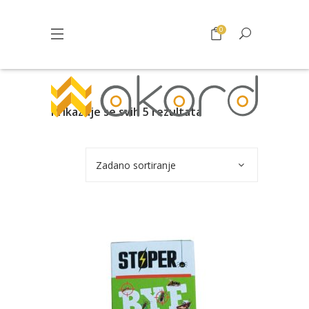
0
Prikazuje se svih 5 rezultata
Zadano sortiranje