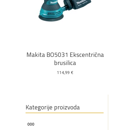
Bijela
Metalna
Elektromaterijal
Vijčana
Okovi
tehnika
galanterija
roba
za
namještaj
DODAJ U KOŠARICU
Bicikli
Makita BO5031 Ekscentrična
brusilica
114,99
€
Kategorije proizvoda
000