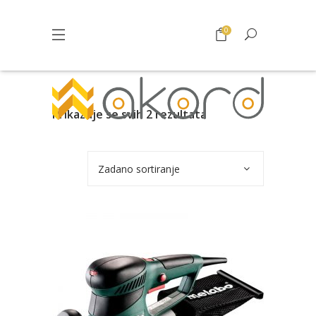
0
Prikazuje se svih 2 rezultata
Zadano sortiranje