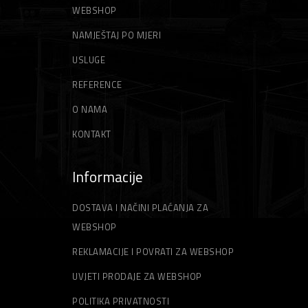
WEBSHOP
ŠPAHTLE
STRUNE ZA TRIMER
NAMJEŠTAJ PO MJERI
USLUGE
REFERENCE
O NAMA
KONTAKT
Informacije
DOSTAVA I NAČINI PLAĆANJA ZA
WEBSHOP
REKLAMACIJE I POVRATI ZA WEBSHOP
UVJETI PRODAJE ZA WEBSHOP
POLITIKA PRIVATNOSTI